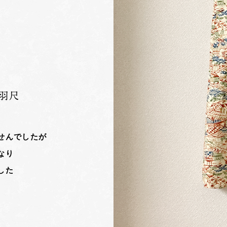
羽尺
せんでしたが
なり
した