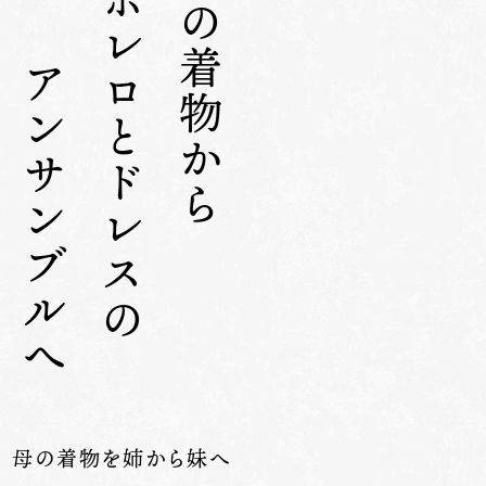
無地の着物から
ボレロとドレスの
アンサンブルへ
母の着物を姉から妹へ