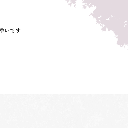
す
幸いです