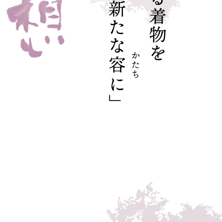
新たな
かたち
容
に」