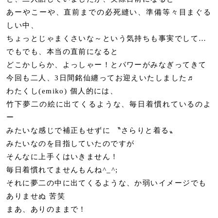
あーやこーや、直前までの必死縫い、準備等々目まぐる
しい中、
ちょっとじゃまくさいな～という気持ちも事実でして…
でもでも、本当の直前になると
どこかしらか、よっしゃー！とパワーがみなぎってきて
今回も二人、3日間銘仙纏ってお迎えいたしました♬
わたくし(emiko) 個人的には、
竹下夢二の絵に出てくるような、毎日着慣れているのよ
ー
みたいな感じで補正もせずに 〝さらりと着る〟
みたいなのを目指していたのですが
そんなに上手くはいきません！
毎日着慣れてませんもんね^_^;
それに夢二の中に出てくるような、か弱いイメージでも
ありませぬ 苦笑
まあ、ありのままで！