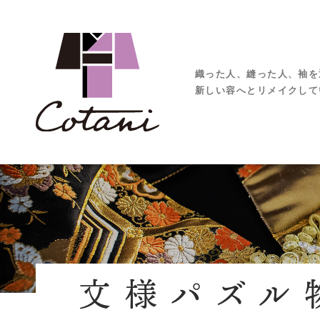
織った人、縫った人、袖を
新しい容へとリメイクして
文様パズル