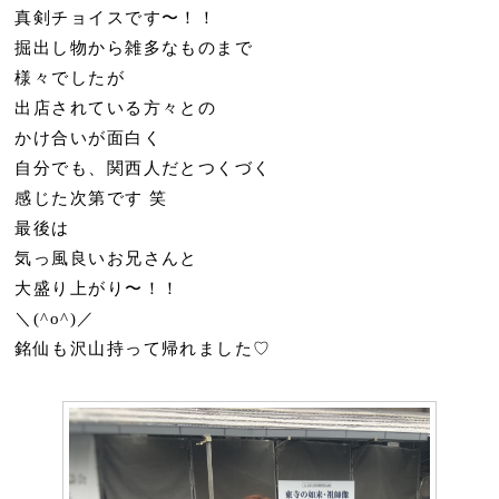
真剣チョイスです〜！！
掘出し物から雑多なものまで
様々でしたが
出店されている方々との
かけ合いが面白く
自分でも、関西人だとつくづく
感じた次第です 笑
最後は
気っ風良いお兄さんと
大盛り上がり〜！！
＼(^o^)／
銘仙も沢山持って帰れました♡