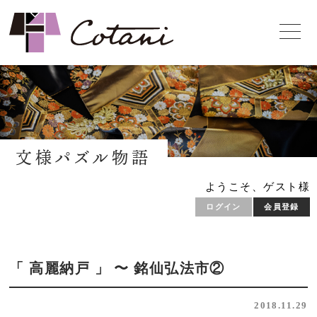
文様パズル物語
ようこそ、ゲスト様
ログイン
会員登録
「 高麗納戸 」 〜 銘仙弘法市②
2018.11.29