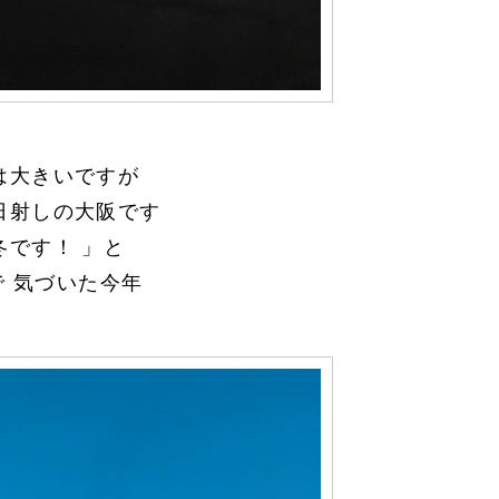
は大きいですが
日射しの大阪です
冬です！ 」と
 気づいた今年