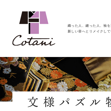
織った人、縫った人、袖を
新しい容へとリメイクして
文様パズル