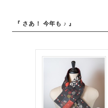
『 さあ！ 今年も ♪ 』